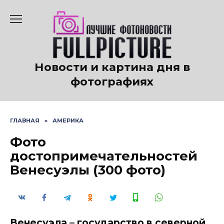
Перейти
к
содержанию
Новости и картина дня в
фотографиях
ГЛАВНАЯ
»
АМЕРИКА
Фото
достопримечательностей
Венесуэлы (300 фото)
Венесуэла – государство в северной