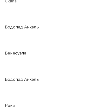
Скала
Водопад Анхель
Венесуэла
Водопад Анхель
Река