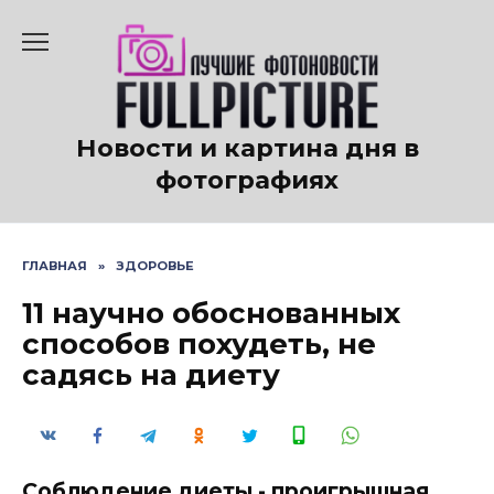
Перейти
к
содержанию
Новости и картина дня в
фотографиях
ГЛАВНАЯ
»
ЗДОРОВЬЕ
11 научно обоснованных
способов похудеть, не
садясь на диету
Соблюдение диеты - проигрышная