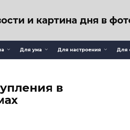
ости и картина дня в фо
ла
Для ума
Для настроения
Для 
упления в
мах