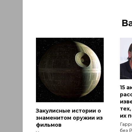
В
15 
рас
изв
тех
Закулисные истории о
их 
знаменитом оружии из
фильмов
Гарр
без Р