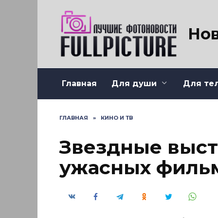
Перейти
к
содержанию
Нов
Главная
Для души
Для те
ГЛАВНАЯ
»
КИНО И ТВ
Звездные выст
ужасных филь