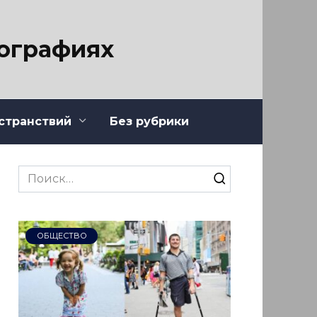
тографиях
странствий
Без рубрики
Search
for:
ОБЩЕСТВО