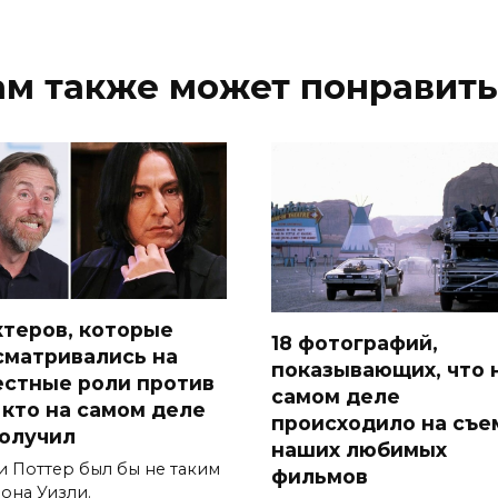
ам также может понравить
актеров, которые
18 фотографий,
сматривались на
показывающих, что 
естные роли против
самом деле
, кто на самом деле
происходило на съе
получил
наших любимых
и Поттер был бы не таким
фильмов
она Уизли.