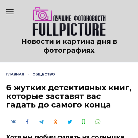
Перейти
к
содержанию
Новости и картина дня в
фотографиях
ГЛАВНАЯ
»
ОБЩЕСТВО
6 жутких детективных книг,
которые заставят вас
гадать до самого конца
Хотя мы любим сидеть на солнышке