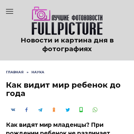
Перейти
к
содержанию
Новости и картина дня в
фотографиях
ГЛАВНАЯ
»
НАУКА
Как видит мир ребенок до
года
Как видят мир младенцы? При
рождении ребенок не различает