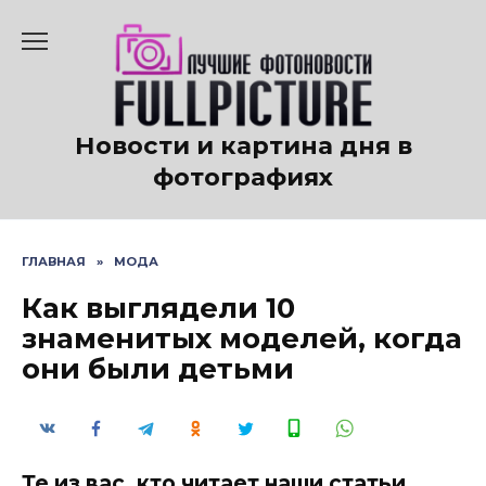
Перейти
к
содержанию
Новости и картина дня в
фотографиях
ГЛАВНАЯ
»
МОДА
Как выглядели 10
знаменитых моделей, когда
они были детьми
Те из вас, кто читает наши статьи