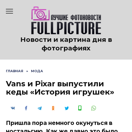
Перейти
к
содержанию
Новости и картина дня в
фотографиях
ГЛАВНАЯ
»
МОДА
Vans и Pixar выпустили
кеды «История игрушек»
Пришла пора немного окунуться в
ностальгию. Как же давно это было.