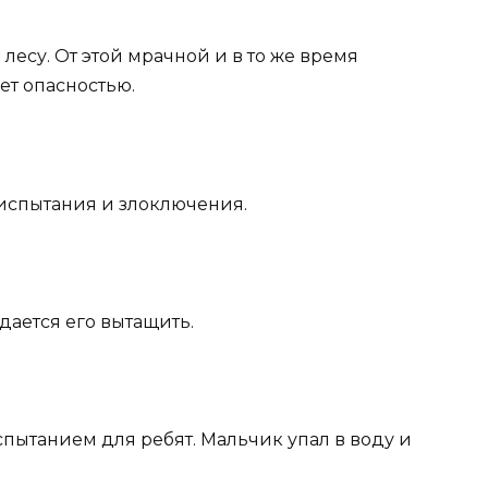
лесу. От этой мрачной и в то же время
т опасностью.
испытания и злоключения.
дается его вытащить.
спытанием для ребят. Мальчик упал в воду и