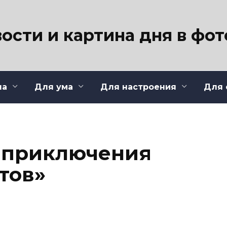
ости и картина дня в фо
ла
Для ума
Для настроения
Для 
 приключения
тов»