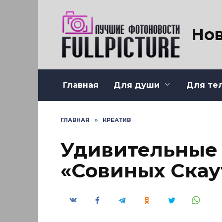
Перейти
к
содержанию
Нов
Главная
Для души
Для те
ГЛАВНАЯ
»
КРЕАТИВ
Удивительные
«Совиных Скау