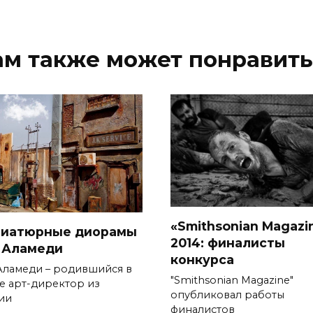
ам также может понравить
«Smithsonian Magazi
иатюрные диорамы
2014: финалисты
 Аламеди
конкурса
Аламеди – родившийся в
"Smithsonian Magazine"
е арт-директор из
опубликовал работы
ии
финалистов