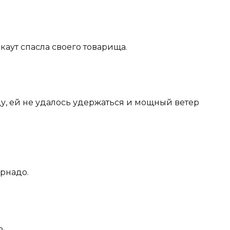
скаут спасла своего товарища.
ду, ей не удалось удержаться и мощный ветер
орнадо.
.