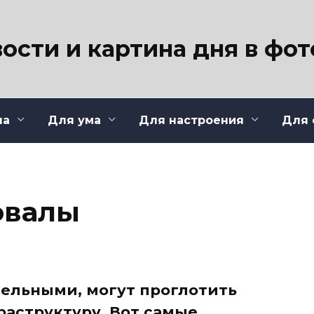
ости и картина дня в фо
ла
Для ума
Для настроения
Для 
овалы
ельными, могут проглотить
аструктуру. Вот самые