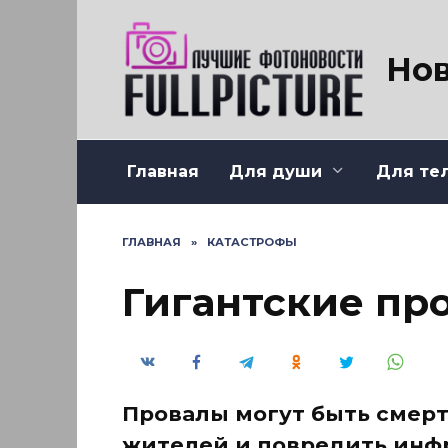
Перейти
к
содержанию
Нов
Главная
Для души
Для те
ГЛАВНАЯ
»
КАТАСТРОФЫ
Гигантские пр
Провалы могут быть смерт
жителей и повредить инфр