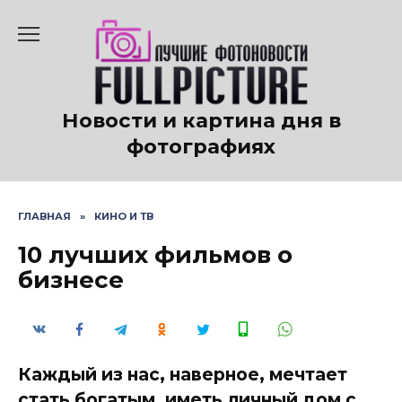
Перейти
к
содержанию
Новости и картина дня в
фотографиях
ГЛАВНАЯ
»
КИНО И ТВ
10 лучших фильмов о
бизнесе
Каждый из нас, наверное, мечтает
стать богатым, иметь личный дом с