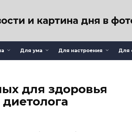
ости и картина дня в фо
ла
Для ума
Для настроения
Для 
ных для здоровья
 диетолога