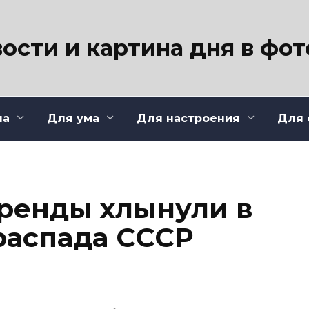
ости и картина дня в фо
ла
Для ума
Для настроения
Для 
ренды хлынули в
распада СССР