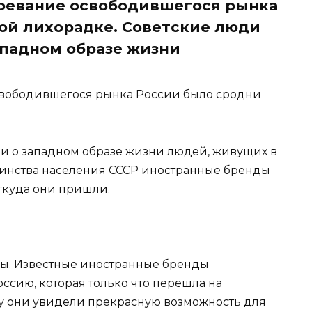
воевание освободившегося рынка
ой лихорадке. Советские люди
ападном образе жизни
свободившегося рынка России было сродни
ли о западном образе жизни людей, живущих в
шинства населения СССР иностранные бренды
откуда они пришли.
оды. Известные иностранные бренды
ссию, которая только что перешла на
у они увидели прекрасную возможность для