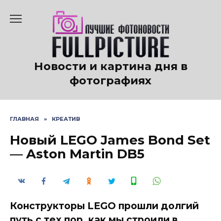
Перейти
к
содержанию
Новости и картина дня в
фотографиях
ГЛАВНАЯ
»
КРЕАТИВ
Новый LEGO James Bond Set
— Aston Martin DB5
Конструкторы LEGO прошли долгий
путь с тех пор, как мы строили в