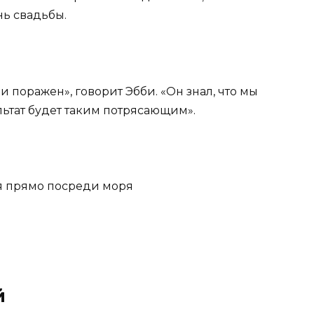
нь свадьбы.
и поражен», говорит Эбби. «Он знал, что мы
ультат будет таким потрясающим».
я прямо посреди моря
й