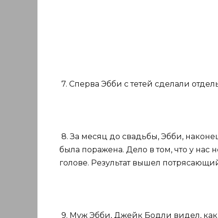
7. Сперва Эбби с тетей сделали отдел
8. За месяц до свадьбы, Эбби, наконец
была поражена. Дело в том, что у нас 
голове. Результат вышел потрясающи
9. Муж Эбби, Джейк Бодли видел, как 