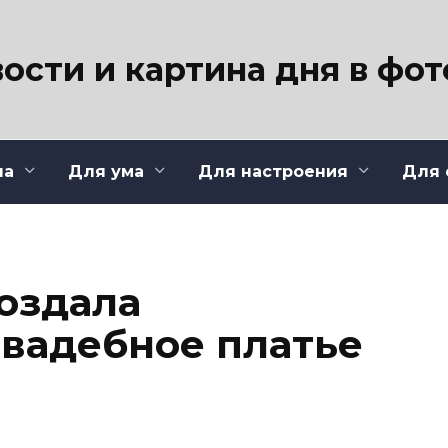
ости и картина дня в фо
ла
Для ума
Для настроения
Для 
создала
вадебное платье