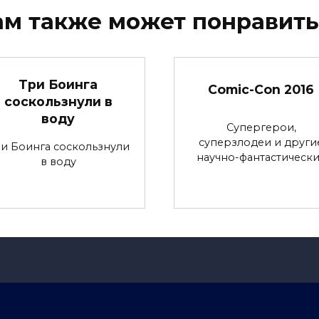
ам также может понравить
Три Боинга
Comic-Con 2016
соскользнули в
воду
Супергерои,
суперзлодеи и други
и Боинга соскользнули
научно-фантастическ
в воду