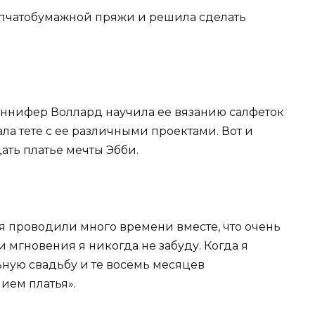
лопчатобумажной пряжи и решила сделать
Дженнифер Воллард научила ее вязанию салфеток
а тете с ее различными проектами. Вот и
ать платье мечты Эбби.
етя проводили много времени вместе, что очень
ти мгновения я никогда не забуду. Когда я
ьную свадьбу и те восемь месяцев
ием платья».