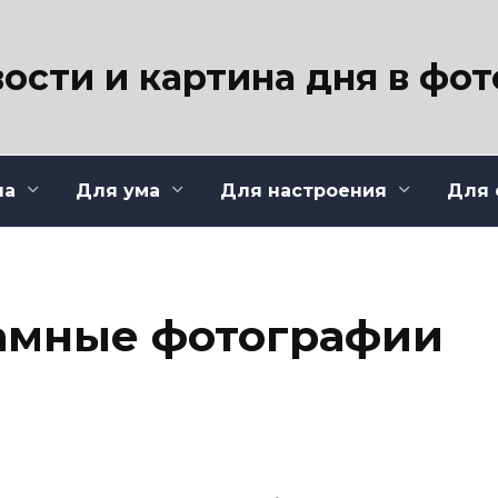
ости и картина дня в фо
ла
Для ума
Для настроения
Для 
амные фотографии