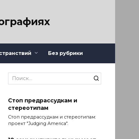
тографиях
странствий
Без рубрики
Search
for:
Стоп предрассудкам и
стереотипам
Стоп предрассудкам и стереотипам:
проект "Judging America".