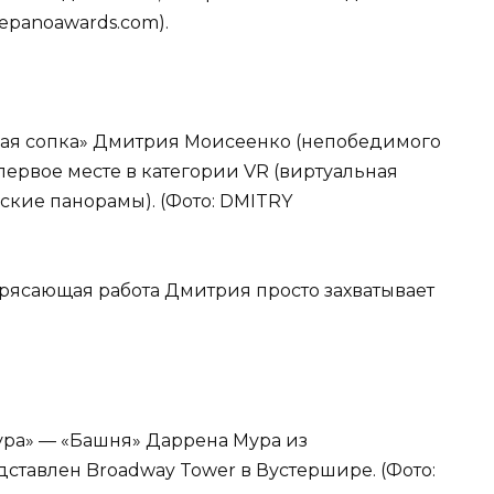
epanoawards.com).
кая сопка» Дмитрия Моисеенко (непобедимого
первое месте в категории VR (виртуальная
ские панорамы). (Фото: DMITRY
трясающая работа Дмитрия просто захватывает
ура» — «Башня» Даррена Мура из
ставлен Broadway Tower в Вустершире. (Фото: