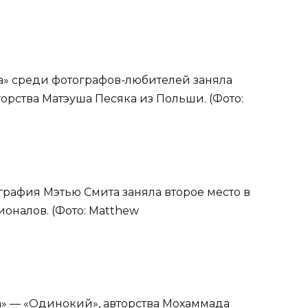
да» среди фотографов-любителей заняла
орства Матэуша Песяка из Польши. (Фото:
графия Мэтью Смита заняла второе место в
оналов. (Фото: Matthew
а» — «Одинокий», авторства Мохаммада