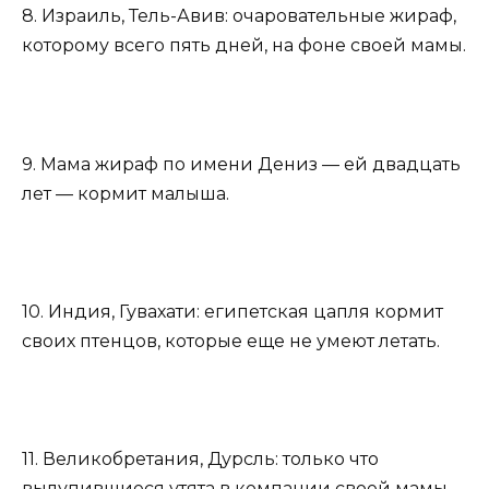
8. Израиль, Тель-Авив: очаровательные жираф,
которому всего пять дней, на фоне своей мамы.
9. Мама жираф по имени Дениз — ей двадцать
лет — кормит малыша.
10. Индия, Гувахати: египетская цапля кормит
своих птенцов, которые еще не умеют летать.
11. Великобретания, Дурсль: только что
вылупившиеся утята в компании своей мамы