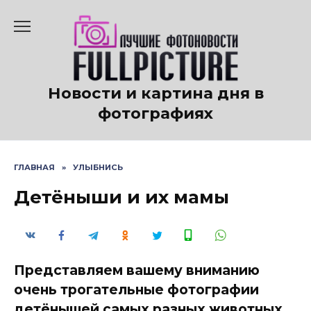
Перейти
к
содержанию
Новости и картина дня в
фотографиях
ГЛАВНАЯ
»
УЛЫБНИСЬ
Детёныши и их мамы
Представляем вашему вниманию
очень трогательные фотографии
детёнышей самых разных животных