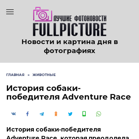
Перейти
к
содержанию
Новости и картина дня в
фотографиях
ГЛАВНАЯ
»
ЖИВОТНЫЕ
История собаки-
победителя Adventure Race
История собаки-победителя
Adventure Race, которая преодолела