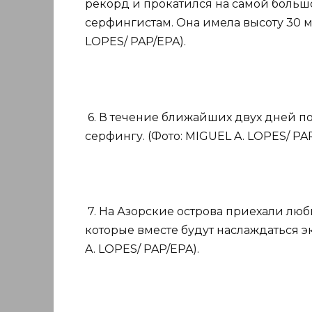
рекорд и прокатился на самой большо
серфингистам. Она имела высоту 30 ме
LOPES/ PAP/EPA).
6. В течение ближайших двух дней п
серфингу. (Фото: MIGUEL A. LOPES/ PAP
7. На Азорские острова приехали лю
которые вместе будут наслаждаться 
A. LOPES/ PAP/EPA).