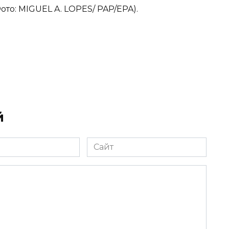
ото: MIGUEL A. LOPES/ PAP/EPA).
й
Сайт