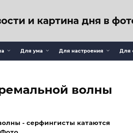
ости и картина дня в фо
ла
Для ума
Для настроения
Для 
тремальной волны
волны - серфингисты катаются
 Фото.