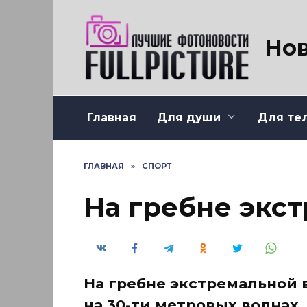
Перейти
к
содержанию
Нов
Главная
Для души
Для те
ГЛАВНАЯ
»
СПОРТ
На гребне экс
На гребне экстремальной 
на 30-ти метровых волнах.