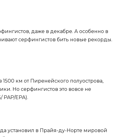
рфингистов, даже в декабре. А особенно в
ривают серфингистов бить новые рекорды.
в 1500 км от Пиренейского полуострова,
ки. Но серфингистов это вовсе не
/ PAP/EPA).
года установил в Прайя-ду-Норте мировой