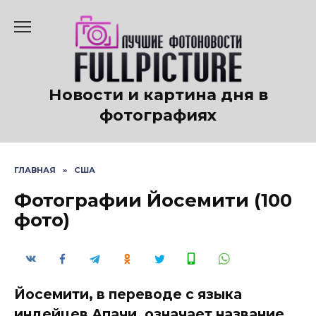
Перейти
к
содержанию
Новости и картина дня в
фотографиях
ГЛАВНАЯ
»
США
Фотографии Йосемити (100
фото)
Йосемити, в переводе с языка
индейцев Апачи, означает название