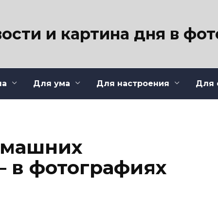
ости и картина дня в фо
ла
Для ума
Для настроения
Для 
омашних
 в фотографиях