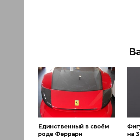
В
Единственный в своём
Фиг
роде Феррари
на 