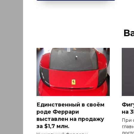
В
Единственный в своём
Фиг
роде Феррари
на 
выставлен на продажу
При 
за $1,7 млн.
глав
дост