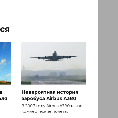
ся
в
Невероятная история
аля
аэробуса Airbus A380
В 2007 году Airbus A380 начал
коммерческие полеты.
9