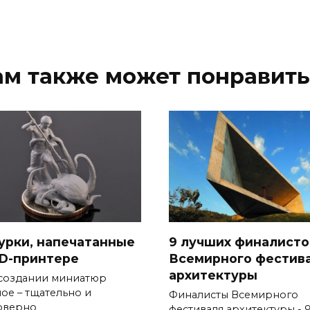
ам также может понравить
урки, напечатанные
9 лучших финалисто
3D-принтере
Всемирного фестив
архитектуры
создании миниатюр
ное – тщательно и
Финалисты Всемирного
оверно
фестиваля архитектуры - 