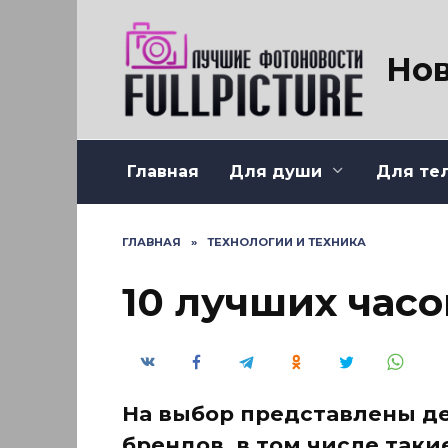
Перейти
к
содержанию
Нов
Главная
Для души
Для те
ГЛАВНАЯ
»
ТЕХНОЛОГИИ И ТЕХНИКА
10 лучших час
На выбор представлены д
брендов, в том числе таки