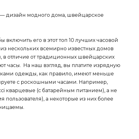
й — дизайн модного дома, швейцарское
ы включить его в этот топ 10 лучших часовой
м из нескольких всемирно известных домов
ы, в отличие от традиционных швейцарских
т часы. На наш взгляд, вы платите изрядную
етками одежды, как правило, имеют меньше
ируете с роскошными часами. Например,
i кварцевые (с батарейным питанием), а не
я пользователя), а некоторые из них более
оницаемы.