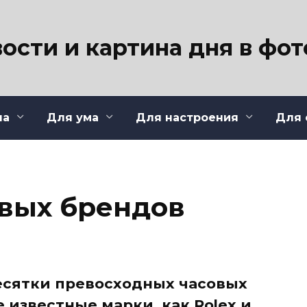
ости и картина дня в фо
ла
Для ума
Для настроения
Для 
овых брендов
есятки превосходных часовых
е известные марки, как Rolex и