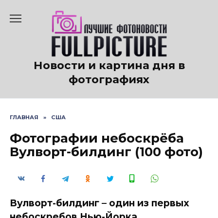
Перейти
к
содержанию
Новости и картина дня в
фотографиях
ГЛАВНАЯ
»
США
Фотографии небоскрёба
Вулворт-билдинг (100 фото)
Вулворт-билдинг – один из первых
небоскребов Нью-Йорка,