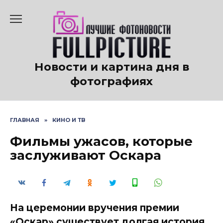
Перейти
к
содержанию
Новости и картина дня в
фотографиях
ГЛАВНАЯ
»
КИНО И ТВ
Фильмы ужасов, которые
заслуживают Оскара
На церемонии вручения премии
«Оскар» существует долгая история