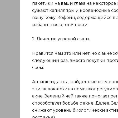
пакетики на ваши глаза на некоторое
сужают капилляры и кровеносные сос
вашу кожу. Кофеин, содержащийся в з
избавит вас от отечности.
2. Лечение угревой сыпи.
Нравится нам это или нет, но с акне х
следующий раз, вместо покупки прот
чаем.
Антиоксиданты, найденные в зеленом
эпигаллокатехина помогают регулиро
акне. Зеленый чай также помогает ре
способствует борьбе с акне. Далее. З
снижают уровень биологически актив
рост акне).