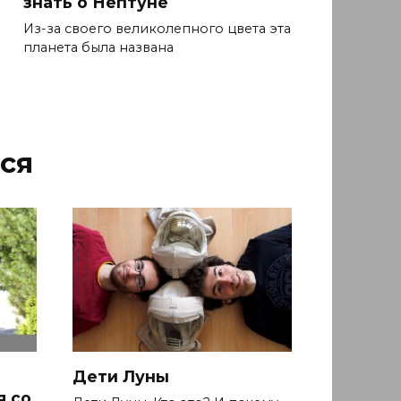
знать о Нептуне
Из-за своего великолепного цвета эта
планета была названа
ся
Дети Луны
я со