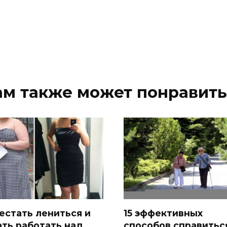
ам также может понравить
естать лениться и
15 эффективных
ать работать над
способов справитьс