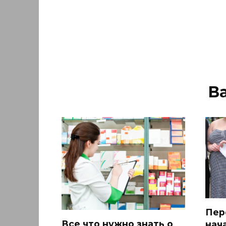
В
Пер
Все что нужно знать о
нач