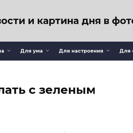
ости и картина дня в фо
ла
Для ума
Для настроения
Для 
лать с зеленым