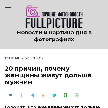
Перейти
к
содержанию
Новости и картина дня в
фотографиях
ГЛАВНАЯ
»
УЛЫБНИСЬ
20 причин, почему
женщины живут дольше
мужчин
Говорят, что женщины живут дольше