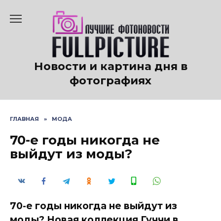
Перейти
к
содержанию
Новости и картина дня в
фотографиях
ГЛАВНАЯ
»
МОДА
70-е годы никогда не
выйдут из моды?
70-е годы никогда не выйдут из
моды? Новая коллекция Гуччи в