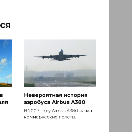
ся
в
Невероятная история
аля
аэробуса Airbus A380
В 2007 году Airbus A380 начал
коммерческие полеты.
9