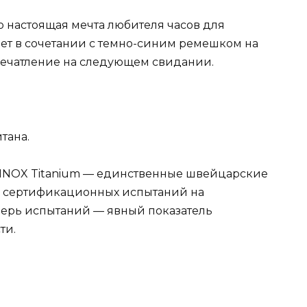
то настоящая мечта любителя часов для
ет в сочетании с темно-синим ремешком на
печатление на следующем свидании.
тана.
rmy INOX Titanium — единственные швейцарские
30 сертификационных испытаний на
верь испытаний — явный показатель
ти.