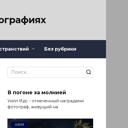
тографиях
странствий
Без рубрики
Search
for:
В погоне за молнией
Уилл Идс - отмеченный наградами
фотограф, живущий на
АЗИЯ