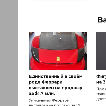
В
Единственный в своём
Фиг
роде Феррари
на 
выставлен на продажу
При 
за $1,7 млн.
глав
дост
Уникальный Феррари
выставлен на продажу за 1,7