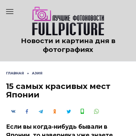
Перейти
к
содержанию
Новости и картина дня в
фотографиях
ГЛАВНАЯ
»
АЗИЯ
15 самых красивых мест
Японии
Если вы когда-нибудь бывали в
Японии, то наверняка уже знаете,