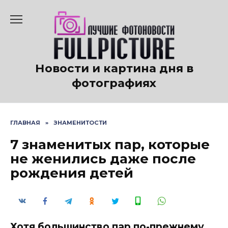
Перейти
к
содержанию
Новости и картина дня в
фотографиях
ГЛАВНАЯ
»
ЗНАМЕНИТОСТИ
7 знаменитых пар, которые
не женились даже после
рождения детей
Хотя большинство пар по-прежнему