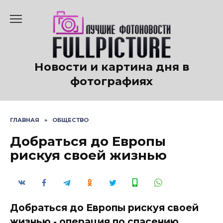
Перейти
к
содержанию
Новости и картина дня в
фотографиях
ГЛАВНАЯ
»
ОБЩЕСТВО
Добраться до Европы
рискуя своей жизнью
Добраться до Европы рискуя своей
жизнью - операция по спасению