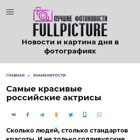
Перейти
к
содержанию
Новости и картина дня в
фотографиях
ГЛАВНАЯ
»
ЗНАМЕНИТОСТИ
Самые красивые
российские актрисы
Сколько людей, столько стандартов
красоты. И не только голливудские