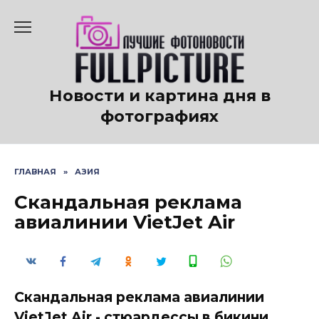
Перейти
к
содержанию
Новости и картина дня в
фотографиях
ГЛАВНАЯ
»
АЗИЯ
Скандальная реклама
авиалинии VietJet Air
Скандальная реклама авиалинии
VietJet Air - стюардессы в бикини.