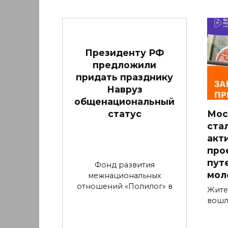
Президенту РФ
предложили
придать празднику
Навруз
общенациональный
статус
Мос
ста
акт
про
пут
Фонд развития
мол
межнациональных
отношений «Полилог» в
Жите
вошл