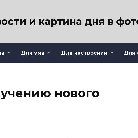
ости и картина дня в фо
ла
Для ума
Для настроения
Для 
зучению нового