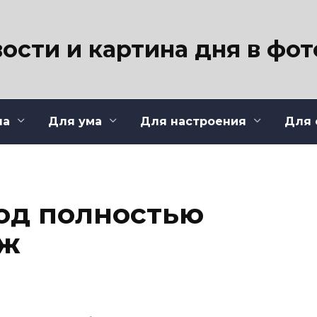
ости и картина дня в фо
ла
Для ума
Для настроения
Для 
од полностью
иж