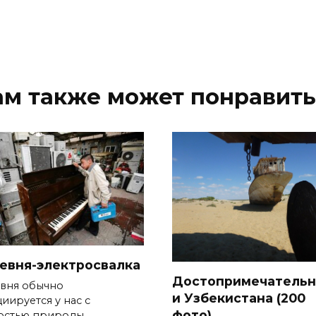
ам также может понравить
евня-электросвалка
Достопримечательн
вня обычно
и Узбекистана (200
иируется у нас с
фото)
остью природы