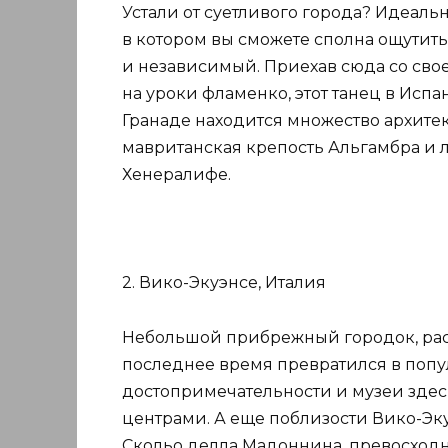
Устали от суетливого города? Идеальн
в котором вы сможете сполна ощутит
и независимый. Приехав сюда со свое
на уроки фламенко, этот танец в Испа
Гранаде находится множество архитек
мавританская крепость Альгамбра и 
Хенералифе.
2. Вико-Экуэнсе, Италия
Небольшой прибрежный городок, рас
последнее время превратился в попу
достопримечательности и музеи здес
центрами. А еще поблизости Вико-Э
Скольо делла Мадоннина, превосходн