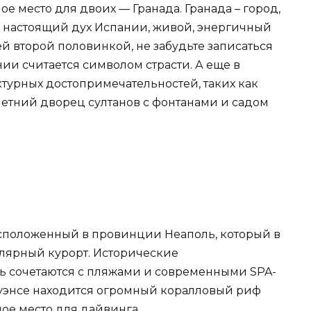
ое место для двоих — Гранада. Гранада – город,
ь настоящий дух Испании, живой, энергичный
й второй половинкой, не забудьте записаться
нии считается символом страсти. А еще в
турных достопримечательностей, таких как
летний дворец султанов с фонтанами и садом
положенный в провинции Неаполь, который в
лярный курорт. Исторические
ь сочетаются с пляжами и современными SPA-
куэнсе находится огромный коралловый риф
ое место для дайвинга.