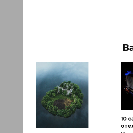
В
10 
оте