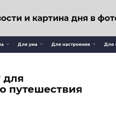
ости и картина дня в фо
ла
Для ума
Для настроения
Для 
 для
о путешествия