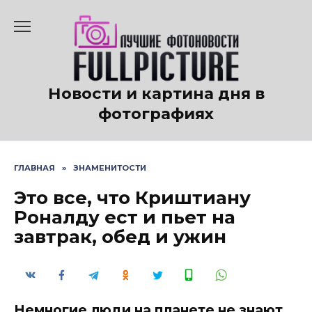
Перейти
к
содержанию
Новости и картина дня в
фотографиях
ГЛАВНАЯ
»
ЗНАМЕНИТОСТИ
Это все, что Криштиану
Роналду ест и пьет на
завтрак, обед и ужин
Немногие люди на планете не знают