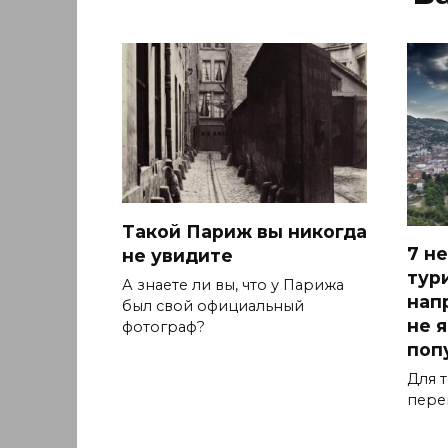
Такой Париж вы никогда
7 н
не увидите
тур
А знаете ли вы, что у Парижа
нап
был свой официальный
не 
фотограф?
поп
Для т
пере