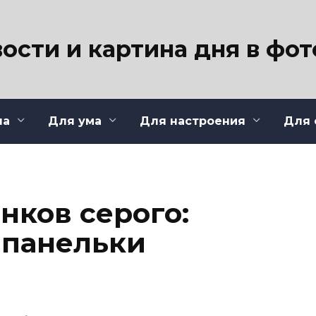
ости и картина дня в фо
ла
Для ума
Для настроения
Для 
нков серого:
 панельки