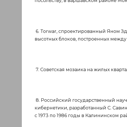
посольству, в варшавском районе Мок
6. Torwar, спроектированный Яном Зд
высотных блоков, построенных между 1
7. Советская мозаика на жилых кварт
8. Российский государственный науч
кибернетики, разработанный С. Сав
с 1973 по 1986 годы в Калининском ра