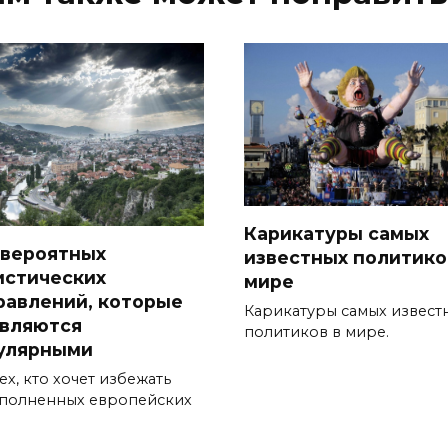
Карикатуры самых
евероятных
известных политико
истических
мире
равлений, которые
Карикатуры самых извест
являются
политиков в мире.
улярными
ех, кто хочет избежать
полненных европейских