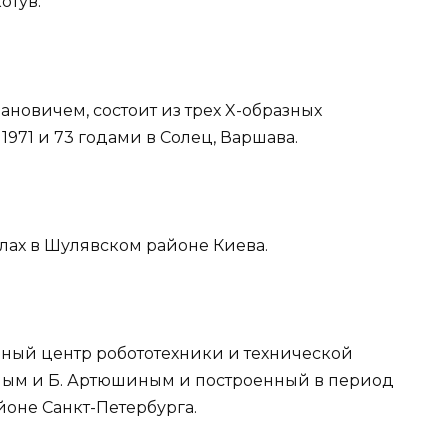
отув.
ановичем, состоит из трех X-образных
971 и 73 годами в Солец, Варшава.
алах в Шулявском районе Киева.
ный центр робототехники и технической
иным и Б. Артюшиным и построенный в период
йоне Санкт-Петербурга.