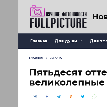
Перейти
к
содержанию
Нов
Главная
Для души
Для те
ГЛАВНАЯ
»
ЕВРОПА
Пятьдесят отте
великолепные