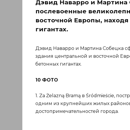
Дэвид Наварро и Мартина
послевоенные великолепн
восточной Европы, находя
гигантах.
Дэвид Наварро и Мартина Собецка с
здания центральной и восточной Евро
бетонных гигантах.
10 ФОТО
1. Za Żelazną Bramą в Śródmieście, по
одним из крупнейших жилых районов
достопримечательностей города.