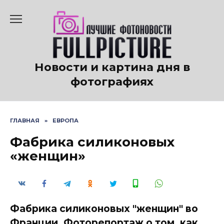
Перейти
к
содержанию
Новости и картина дня в
фотографиях
ГЛАВНАЯ
»
ЕВРОПА
Фабрика силиконовых
«женщин»
Фабрика силиконовых "женщин" во
Франции. Фоторепортаж о том, как