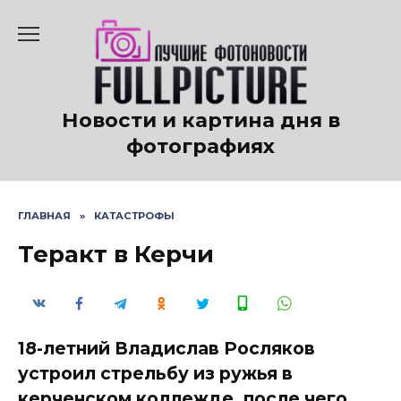
Перейти
к
содержанию
Новости и картина дня в
фотографиях
ГЛАВНАЯ
»
КАТАСТРОФЫ
Теракт в Керчи
18-летний Владислав Росляков
устроил стрельбу из ружья в
керченском коллежде, после чего