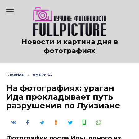
Перейти
к
содержанию
Новости и картина дня в
фотографиях
ГЛАВНАЯ
»
АМЕРИКА
На фотографиях: ураган
Ида прокладывает путь
разрушения по Луизиане
Фотографии после Иды, одного из