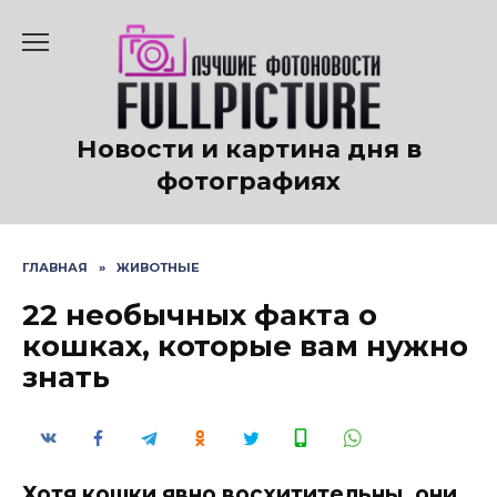
Перейти
к
содержанию
Новости и картина дня в
фотографиях
ГЛАВНАЯ
»
ЖИВОТНЫЕ
22 необычных факта о
кошках, которые вам нужно
знать
Хотя кошки явно восхитительны, они