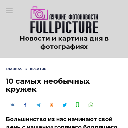
Перейти
к
содержанию
Новости и картина дня в
фотографиях
ГЛАВНАЯ
»
КРЕАТИВ
10 самых необычных
кружек
Большинство из нас начинают свой
день с чашечки горячего бодрящего