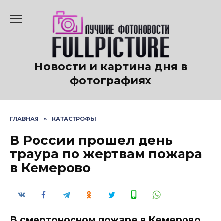
Перейти
к
содержанию
Новости и картина дня в
фотографиях
ГЛАВНАЯ
»
КАТАСТРОФЫ
В России прошел день
траура по жертвам пожара
в Кемерово
В смертоносном пожаре в Кемерово