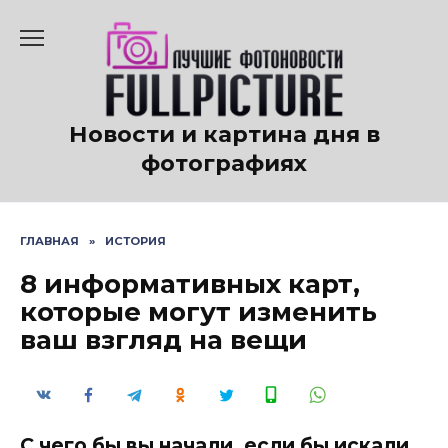
Перейти
к
содержанию
Новости и картина дня в
фотографиях
ГЛАВНАЯ
»
ИСТОРИЯ
8 информативных карт,
которые могут изменить
ваш взгляд на вещи
С чего бы вы начали, если бы искали