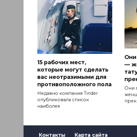
Они
15 рабочих мест,
— ж
которые могут сделать
тат
вас неотразимыми для
пре
противоположного пола
Они 
Недавно компания Tinder
женщ
опубликовала список
прек
наиболее
Контакты
Карта сайта