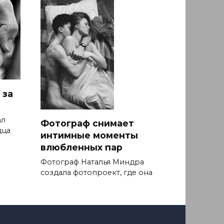
 за
ал
Фотограф снимает
дца
интимные моменты
влюбленных пар
Фотограф Наталья Миндра
создала фотопроект, где она