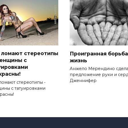
 ломают стереотипы
Проигранная борьба
енщины с
жизнь
уировками
Анжело Мерендино сдел
красны!
предложение руки и сер
Дженнифер
ломают стереотипы -
ины с татуировками
расны!