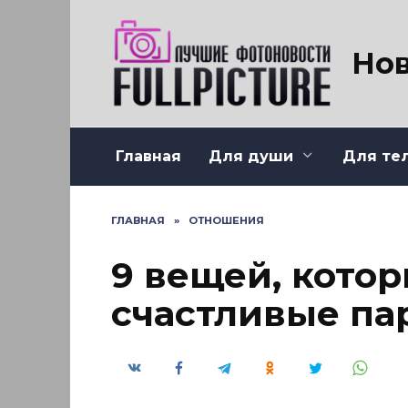
Перейти
к
содержанию
Нов
Главная
Для души
Для те
ГЛАВНАЯ
»
ОТНОШЕНИЯ
9 вещей, кото
счастливые па