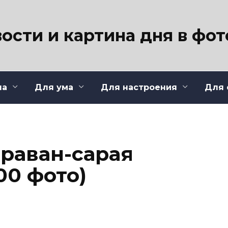
ости и картина дня в фо
ла
Для ума
Для настроения
Для 
раван-сарая
00 фото)