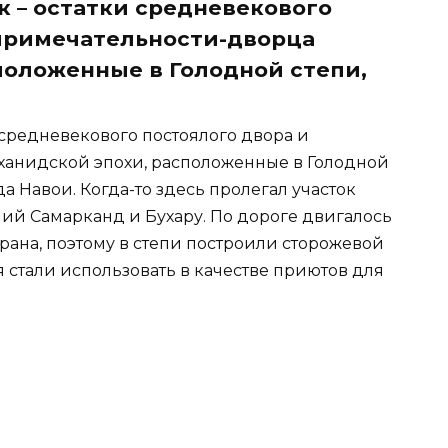
к – остатки средневекового
опримечательности-дворца
положенные в Голодной степи,
 средневекового постоялого двора и
ханидской эпохи, расположенные в Голодной
да Навои. Когда-то здесь пролегал участок
ий Самарканд и Бухару. По дороге двигалось
храна, поэтому в степи построили сторожевой
 стали использовать в качестве приютов для