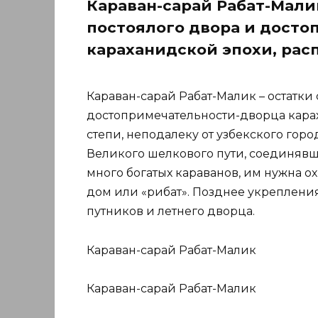
Караван-сарай Рабат-Мали
постоялого двора и дост
караханидской эпохи, рас
Караван-сарай Рабат-Малик – остатки
достопримечательности-дворца кара
степи, неподалеку от узбекского горо
Великого шелкового пути, соединявш
много богатых караванов, им нужна о
дом или «рибат». Позднее укрепления
путников и летнего дворца.
Караван-сарай Рабат-Малик
Караван-сарай Рабат-Малик