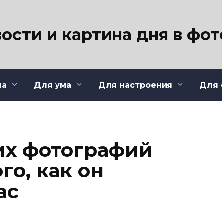
ости и картина дня в фо
ла
Для ума
Для настроения
Для 
их фотографий
го, как он
ас