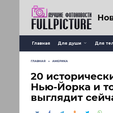
Перейти
к
содержанию
Нов
Главная
Для души
Для те
ГЛАВНАЯ
»
АМЕРИКА
20 историческ
Нью-Йорка и то
выглядит сейч