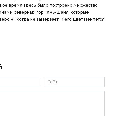
тское время здесь было построено множество
инами северных гор Тянь-Шаня, которые
еро никогда не замерзает, и его цвет меняется
й
Сайт