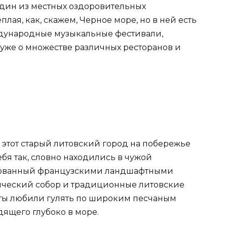
один из местных оздоровительных
еплая, как, скажем, Черное море, но в ней есть
еждународные музыкальные фестивали,
 уже о множестве различных ресторанов и
 этот старый литовский город на побережье
ебя так, словно находились в чужой
ированный французскими ландшафтными
ический собор и традиционные литовские
сты любили гулять по широким песчаным
дящего глубоко в море.