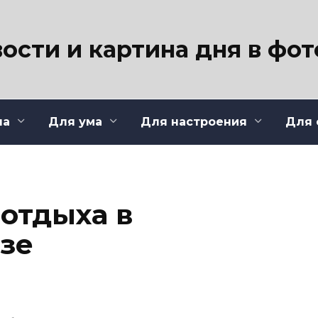
ости и картина дня в фо
ла
Для ума
Для настроения
Для 
 отдыха в
зе