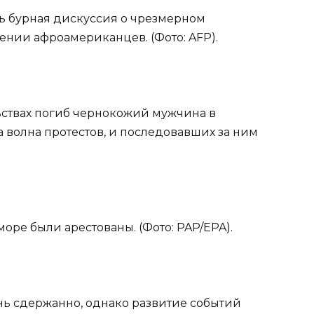
сь бурная дискуссия о чрезмерном
нии афроамериканцев. (Фото: AFP).
льствах погиб чернокожий мужчина в
а волна протестов, и последовавших за ним
море были арестованы. (Фото: PAP/EPA).
нь сдержанно, однако развитие событий