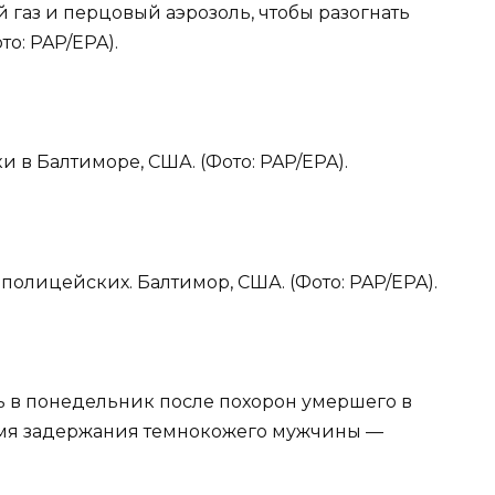
 газ и перцовый аэрозоль, чтобы разогнать
о: PAP/EPA).
 в Балтиморе, США. (Фото: PAP/EPA).
полицейских. Балтимор, США. (Фото: PAP/EPA).
ь в понедельник после похорон умершего в
емя задержания темнокожего мужчины —