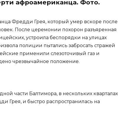
ерти афроамериканца. Фото.
анца Фредди Грея, который умер вскоре после
еловек. После церемонии похорон разъяренная
ицейских, устроила беспорядки на улицах
извола полиции пытались забросать стражей
цейские применили слезоточивый газ и
едено чрезвычайное положение.
адной части Балтимора, в нескольких кварталах
дди Грея, и быстро распространилась на