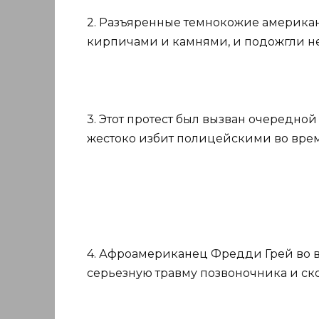
2. Разъяренные темнокожие американ
кирпичами и камнями, и подожгли не
3. Этот протест был вызван очередн
жестоко избит полицейскими во время
4. Афроамериканец Фредди Грей во в
серьезную травму позвоночника и ско