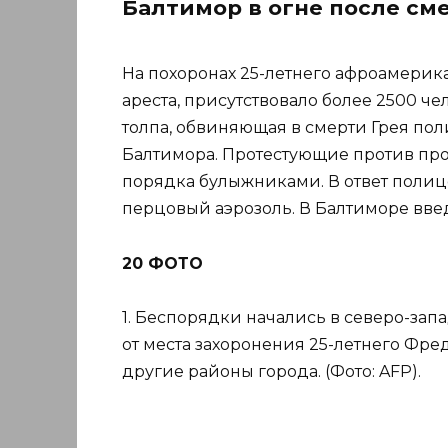
Балтимор в огне после см
На похоронах 25-летнего афроамерик
ареста, присутствовало более 2500 ч
толпа, обвиняющая в смерти Грея пол
Балтимора. Протестующие против про
порядка булыжниками. В ответ поли
перцовый аэрозоль. В Балтиморе вв
20 ФОТО
1. Беспорядки начались в северо-зап
от места захоронения 25-летнего Фре
другие районы города. (Фото: AFP).