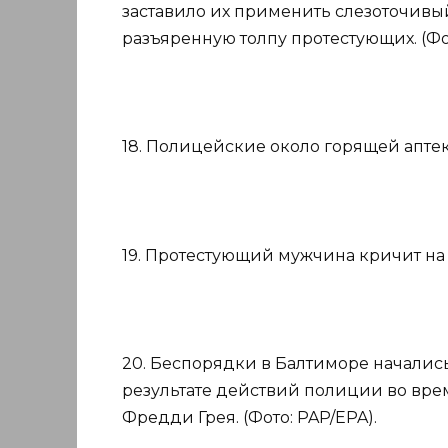
заставило их применить слезоточивый
разъяренную толпу протестующих. (Фот
18. Полицейские около горящей аптеки
19. Протестующий мужчина кричит на 
20. Беспорядки в Балтиморе началис
результате действий полиции во вр
Фредди Грея. (Фото: PAP/EPA).