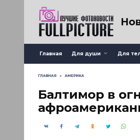
Перейти
к
содержанию
Нов
Главная
Для души
Для те
ГЛАВНАЯ
»
АМЕРИКА
Балтимор в ог
афроамерикан