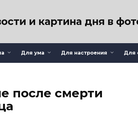
ости и картина дня в фо
ла
Для ума
Для настроения
Для 
не после смерти
ца